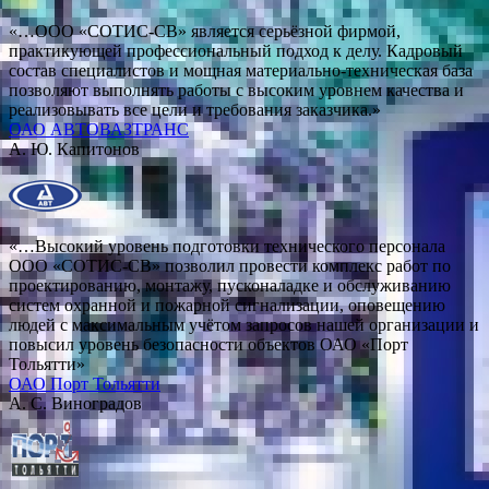
«…ООО «СОТИС-СВ» является серьёзной фирмой,
практикующей профессиональный подход к делу. Кадровый
состав специалистов и мощная материально-техническая база
позволяют выполнять работы с высоким уровнем качества и
реализовывать все цели и требования заказчика.»
ОАО АВТОВАЗТРАНС
А. Ю. Капитонов
«…Высокий уровень подготовки технического персонала
ООО «СОТИС-СВ» позволил провести комплекс работ по
проектированию, монтажу, пусконаладке и обслуживанию
систем охранной и пожарной сигнализации, оповещению
людей с максимальным учётом запросов нашей организации и
повысил уровень безопасности объектов ОАО «Порт
Тольятти»
ОАО Порт Тольятти
А. С. Виноградов