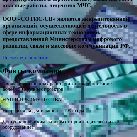
опасные работы, лицензию МЧС.
ООО «СОТИС-СВ» является аккредитованной
организаций, осуществляющей деятельность в
сфере информационных технологий,
предоставленной Министерством цифрового
развития, связи и массовых коммуникаций РФ.
Посмотреть лицензии
Факты компании
Сводка выполненных работ, статистика и описание
Более 150 крупных проектов
НАШИ ПРЕИМУЩЕСТВА:
Непрерывная деятельность с 1997 года!
Доступ к дилерским скидкам от производителей на всё
оборудование!