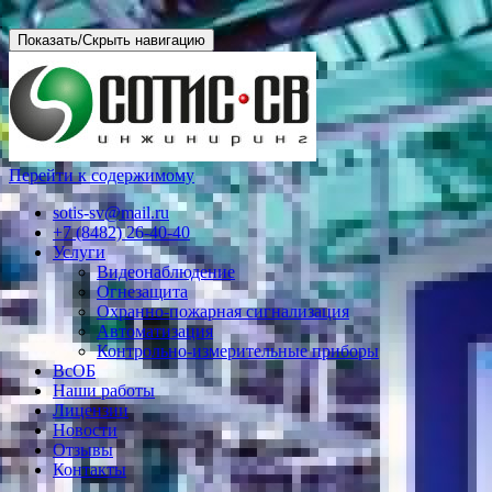
Показать/Скрыть навигацию
Перейти к содержимому
sotis-sv@mail.ru
+7 (8482) 26-40-40
Услуги
Видеонаблюдение
Огнезащита
Охранно-пожарная сигнализация
Автоматизация
Контрольно-измерительные приборы
ВсОБ
Наши работы
Лицензии
Новости
Отзывы
Контакты