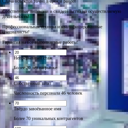
Сдача объектов точно в срок и ранее!
Собственные лицензии и свидетельства на осуществляемую
деятельность!
Профессиональная техника и квалифицированные
специалисты!
Гарантия на все выполняемые работы!
Непрерывный стаж
Более 20 лет на рынке
Собственный штат
Численность персонала 46 человек
Твёрдо завоёванное имя
Более 70 уникальных контрагентов