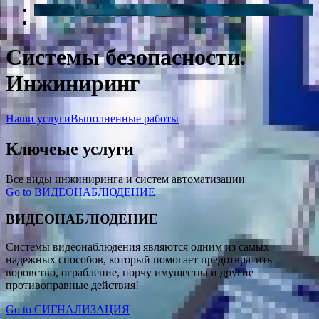
Системы безопасности.
Инжиниринг
Наши услуги
Выполненные работы
Ключеые услуги
Все виды инжиниринга и систем автоматизации
Go to ВИДЕОНАБЛЮДЕНИЕ
ВИДЕОНАБЛЮДЕНИЕ
Системы видеонаблюдения являются одним из самых
надежных способов, который помогает предотвратить
воровство, ограбление, порчу имущества и другие
противоправные действия!
Go to СИГНАЛИЗАЦИЯ