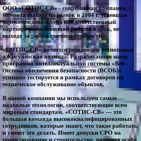
ООО «СОТИС-СВ» - современная компания, с
момента выхода на рынок в 2004 г. успевшая
зарекомендовать себя как ответственный
партнер, выполняющий работы в срок, не
выходя за рамки сметной стоимости.
«СОТИС-СВ» является резидентом технопарка
«Жигулевская долина». Разработанная нами
программа интеллектуальной системы «Веб-
система обеспечения безопасности (ВСОБ)»
успешно тестируется в рамках договоров на
техническое обслуживание объектов.
В нашей компании мы используем самые
надежные технологии, соответствующие всем
мировым стандартам. «СОТИС-СВ» — это
большая команда высококвалифицированных
сотрудников, которые знают, что такое работать
и умеют это делать. Имеет допуски СРО на
проектирование и строительство, включая особо