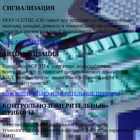
СИГНАЛИЗАЦИЯ
ООО «СОТИС-СВ» имеет все лицензии по проектированию,
монтажу, наладке, ремонту и техническому обслуживанию
средств и систем пожарной безопасности любой сложности!
Go to АВТОМАТИЗАЦИЯ
АВТОМАТИЗАЦИЯ
Внедрение АСУ ТП в энергетике, водоснабжении,
вентиляции и т. п. помогает достичь высоких показателей
КПД, экономичности, экологичности, безопасности и
производительности!
Go to КОНТРОЛЬНО-ИЗМЕРИТЕЛЬНЫЕ ПРИБОРЫ
КОНТРОЛЬНО-ИЗМЕРИТЕЛЬНЫЕ
ПРИБОРЫ
Качество продукции, материалов и безопасность
технологических решений полностью зависят от параметров
КИП!