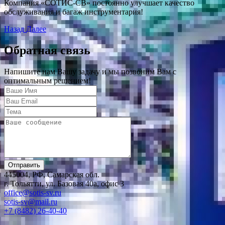
Компания «СОТИС-СВ» постоянно улучшает качество
обслуживания и багаж инструментария!
Назад
Далее
Обратная связь
Напишите нам Вашу задачу и мы позвоним Вам с
оптимальным решением!
Отправить
445004, РФ, Самарская обл.
г. Тольятти, ул. Базовая 40а, офис 3
office@sotis-sv.ru
sotis-sv@mail.ru
+7 (8482) 26-40-40